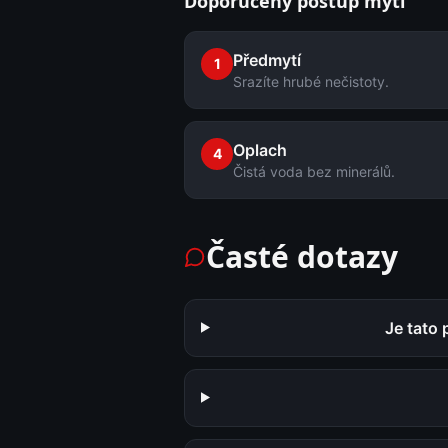
Doporučený postup mytí
Předmytí
1
Srazíte hrubé nečistoty.
Oplach
4
Čistá voda bez minerálů.
Časté dotazy
Je tato