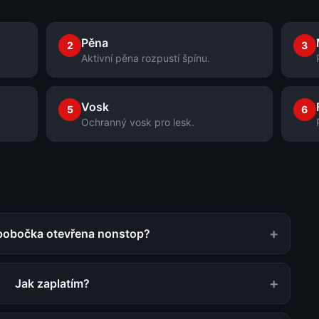
Pěna
2
3
Aktivní pěna rozpustí špínu.
Vosk
5
6
Ochranný vosk pro lesk.
+
 pobočka otevřena nonstop?
+
Jak zaplatím?