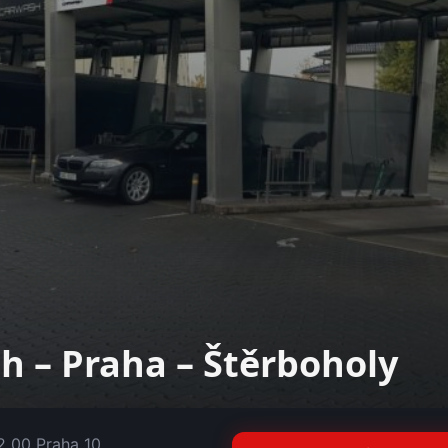
sh –
Praha – Štěrboholy
2 00 Praha 10