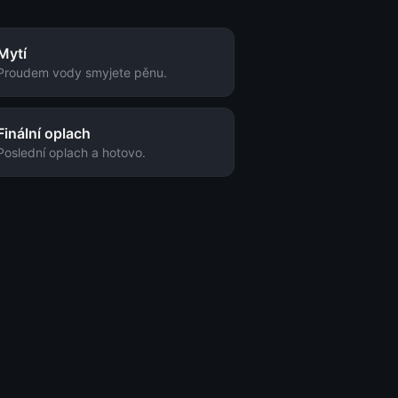
Mytí
Proudem vody smyjete pěnu.
Finální oplach
Poslední oplach a hotovo.