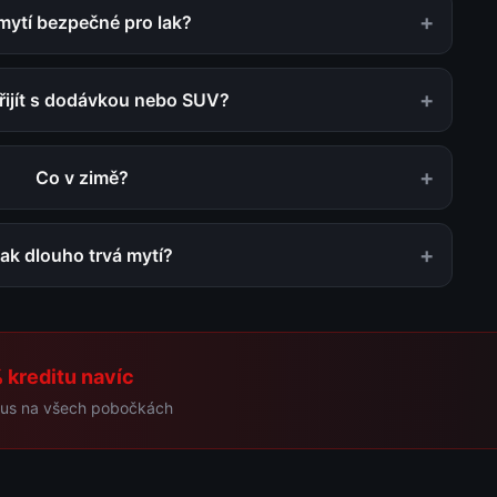
+
mytí bezpečné pro lak?
+
ijít s dodávkou nebo SUV?
+
Co v zimě?
+
ak dlouho trvá mytí?
 kreditu navíc
bonus na všech pobočkách