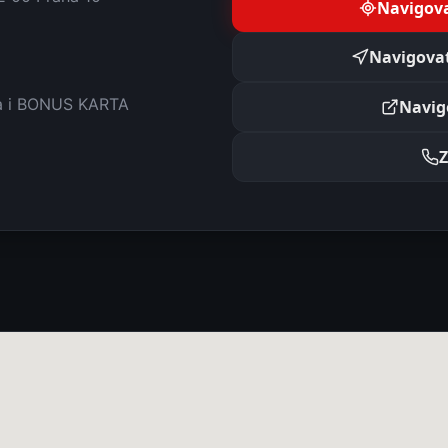
Navigova
Navigovat
ta i BONUS KARTA
Navig
Z