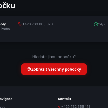
očku
holy
+420 739 000 070
24/7
 Praha
Hledáte jinou pobočku?
Zobrazit všechny pobočky
avigace
Kontakt
vod
+420 732 555 111