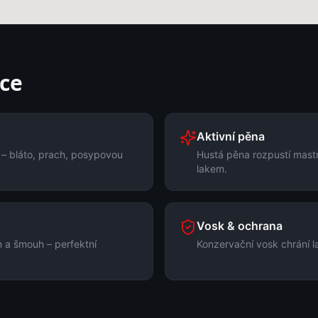
ce
Aktivní pěna
 – bláto, prach, posypovou
Hustá pěna rozpustí mastno
lakem.
Vosk & ochrana
 a šmouh – perfektní
Konzervační vosk chrání l