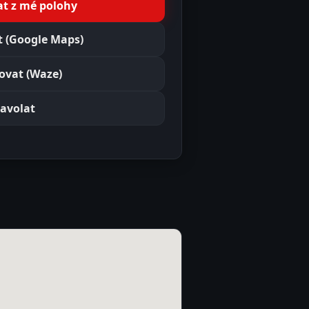
t z mé polohy
 (Google Maps)
ovat (Waze)
avolat