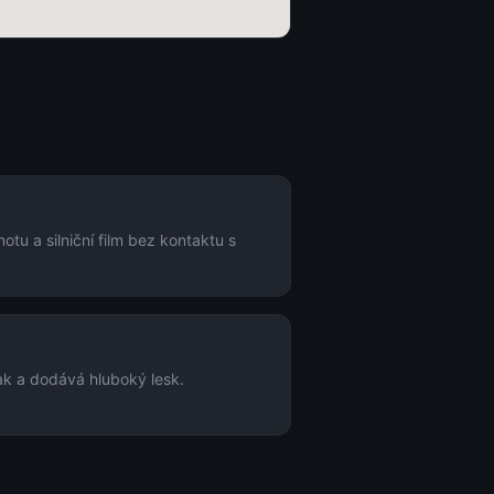
tu a silniční film bez kontaktu s
ak a dodává hluboký lesk.