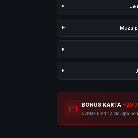
Je 
Můžu př
J
BONUS KARTA
+20 %
Dobijte kredit a získejte 