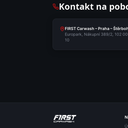
Kontakt na pob
FIRST Carwash –
Praha – Štěrbo
Europark, Nákupní 389/2, 102 00
10
N
Ú