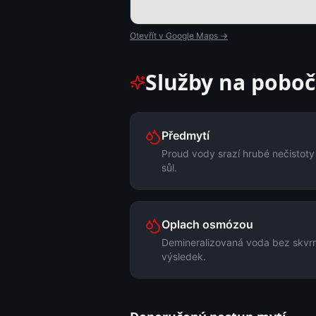
Otevřít v Google Maps →
Služby na poboč
Předmytí
Proud vody srazí hrubé nečistoty
sůl.
Oplach osmózou
Demineralizovaná voda bez skvrn
výsledek.