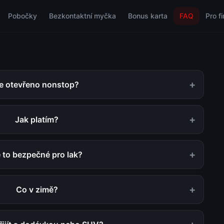
Pobočky
Bezkontaktní myčka
Bonus karta
FAQ
Pro f
+
e otevřeno nonstop?
+
Jak platím?
+
 to bezpečné pro lak?
+
Co v zimě?