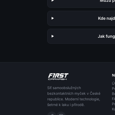
Můžu př
Kde najd
Jak fun
N
Ú
Síť samoobslužných
P
bezkontaktních myček v České
B
F
republice. Moderní technologie,
P
šetrné k laku i přírodě.
K