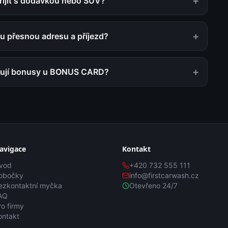
+
ijít s dodávkou nebo SUV?
+
u přesnou adresu a příjezd?
+
gují bonusy u BONUS CARD?
avigace
Kontakt
vod
+420 732 555 111
obočky
info@firstcarwash.cz
ezkontaktní myčka
Otevřeno 24/7
AQ
ro firmy
ontakt